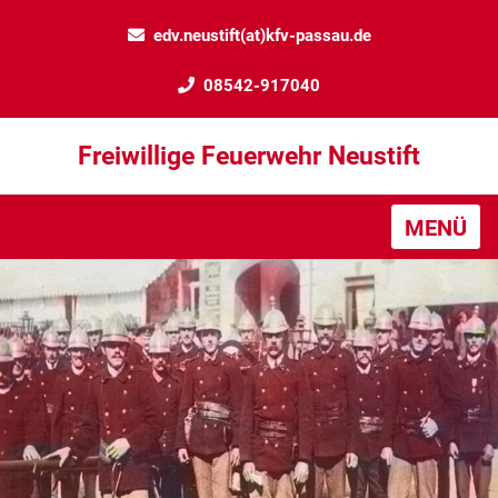
edv.neustift(at)kfv-passau.de
08542-917040
Freiwillige Feuerwehr Neustift
MENÜ