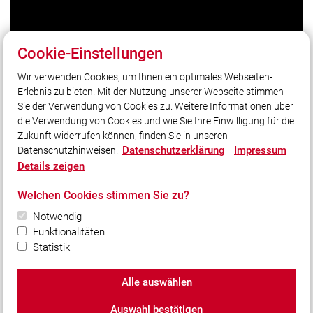
Cookie-Einstellungen
Wir verwenden Cookies, um Ihnen ein optimales Webseiten-
Erlebnis zu bieten. Mit der Nutzung unserer Webseite stimmen
Unser Leitsatz
Sie der Verwendung von Cookies zu. Weitere Informationen über
Retten – Löschen – Bergen – Schützen
die Verwendung von Cookies und wie Sie Ihre Einwilligung für die
Zukunft widerrufen können, finden Sie in unseren
Datenschutzerklärung
Impressum
Datenschutzhinweisen.
Social Media
Details zeigen
Auch unterwegs immer auf dem Laufenden bleiben?
Welchen Cookies stimmen Sie zu?
Bleiben Sie mit uns in Kontakt und vernetzen Sie sich
mit uns!
Notwendig
Funktionalitäten
Statistik
Alle auswählen
© 2026 Freiwillige Feuerwehr Neustift
Auswahl bestätigen
Impressum
|
Datenschutz
|
Cookie-Einstellungen