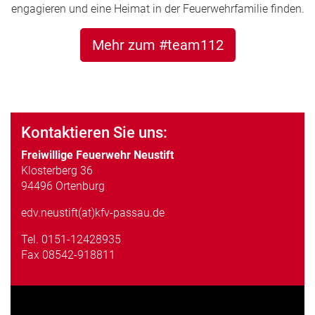
engagieren und eine Heimat in der Feuerwehrfamilie finden.
Mehr zum #team112
Kontaktieren Sie uns:
Freiwillige Feuerwehr Neustift
Klosterberg 36
94496 Ortenburg
edv.neustift(at)kfv-passau.de
Tel.
0151-12428935
Fax 08542-918811