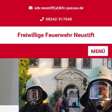
edv.neustift(at)kfv-passau.de
08542-917040
Freiwillige Feuerwehr Neustift
MENÜ