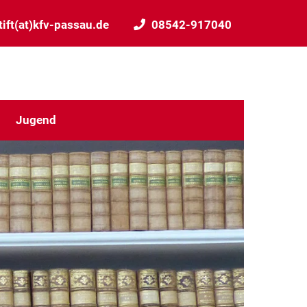
ift(at)kfv-passau.de
08542-917040
Jugend