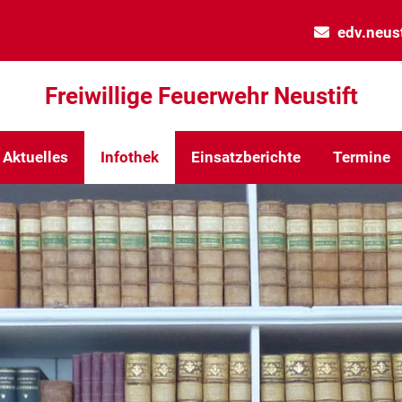
edv.neust
Freiwillige Feuerwehr Neustift
Aktuelles
Infothek
Einsatzberichte
Termine