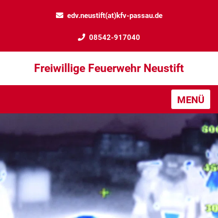
edv.neustift(at)kfv-passau.de
08542-917040
Freiwillige Feuerwehr Neustift
MENÜ